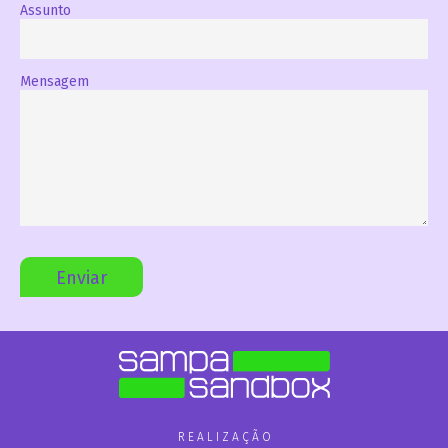
Assunto
Mensagem
R E A L I Z A Ç Ã O